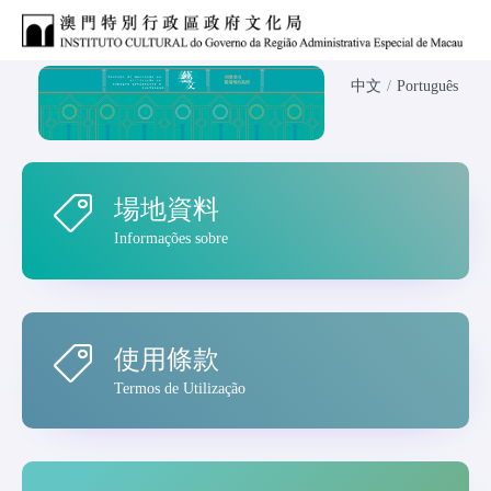
中文
/
Português
場地資料
Informações sobre
使用條款
Termos de Utilização